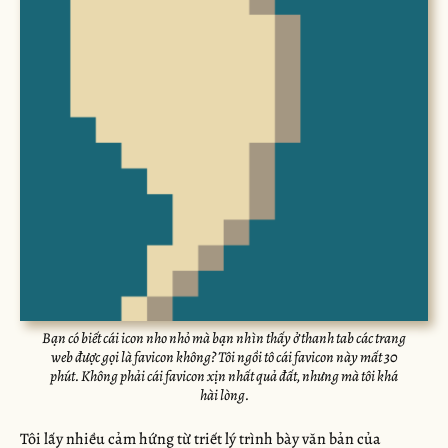
Bạn có biết cái icon nho nhỏ mà bạn nhìn thấy ở thanh tab các trang
web được gọi là favicon không? Tôi ngồi tô cái favicon này mất 30
phút. Không phải cái favicon xịn nhất quả đất, nhưng mà tôi khá
hài lòng.
Tôi lấy nhiều cảm hứng từ triết lý trình bày văn bản của