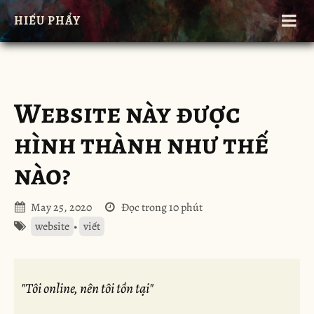
HIẾU PHẨY
Website này được
hình thành như thế
nào?
May 25, 2020
Đọc trong 10 phút
website
•
viết
"Tôi online, nên tôi tồn tại"