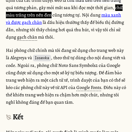
định của các trình duyệt web là
chữ màu đen trên nền trắng
quá tương phản, gây mỏi mắt sau khi đọc một thời gian,
chữ
màu trắng trên nền đen
cũng tương tự. Nội dung
màu xanh
và được gạch chân
là dấu hiệu thường thấy để biểu thị đường
dẫn, nhưng tôi thấy chúng hơi quá thu hút, vì vậy tôi chỉ sử
dụng
gạch chân
mà thôi.
Hai phông chữ chính mà tôi đang sử dụng cho trang web này
là Alegreya và
, theo thứ tự dùng cho nội dung viết và
Iosevka
code. Ngoài ra, phông chữ Noto Sans Symbols2 của Google
cũng được sử dụng cho một số ký tự biểu tượng. Để đảm bảo
trang web hiện ra một cách tử tế, trình duyệt của bạn có thể sẽ
kéo các phông chữ này về từ API của
Google Fonts
. Điều này có
thể khiến trang web hiện ra chậm hơn một chút, nhưng tôi
nghĩ không đáng để bạn quan tâm.
Kết