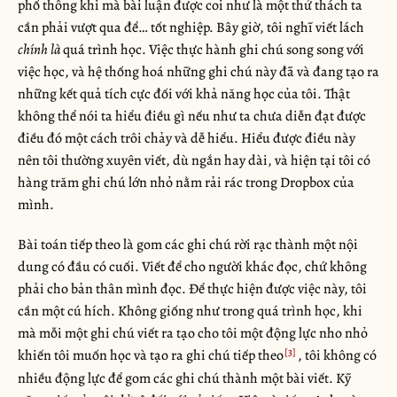
phổ thông khi mà bài luận được coi như là một thử thách ta
cần phải vượt qua để… tốt nghiệp. Bây giờ, tôi nghĩ viết lách
chính là
quá trình học. Việc thực hành ghi chú song song với
việc học, và hệ thống hoá những ghi chú này đã và đang tạo ra
những kết quả tích cực đối với khả năng học của tôi. Thật
không thể nói ta hiểu điều gì nếu như ta chưa diễn đạt được
điều đó một cách trôi chảy và dễ hiểu. Hiểu được điều này
nên tôi thường xuyên viết, dù ngắn hay dài, và hiện tại tôi có
hàng trăm ghi chú lớn nhỏ nằm rải rác trong Dropbox của
mình.
Bài toán tiếp theo là gom các ghi chú rời rạc thành một nội
dung có đầu có cuối. Viết để cho người khác đọc, chứ không
phải cho bản thân mình đọc. Để thực hiện được việc này, tôi
cần một cú hích. Không giống như trong quá trình học, khi
mà mỗi một ghi chú viết ra tạo cho tôi một động lực nho nhỏ
khiến tôi muốn học và tạo ra ghi chú tiếp theo
, tôi không có
nhiều động lực để gom các ghi chú thành một bài viết. Kỹ