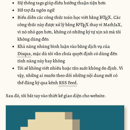
Hệ thống tags giúp điều hướng thuận tiện hơn
Hỗ trợ đa ngôn ngữ
\LaTeX
Biểu diễn các công thức toán học viết bằng
. Các
L
T
X
A
E
\KaTeX
công thức này được xử lý bằng
thay vì MathJaX,
K
T
X
A
E
vì nó nhỏ gọn hơn, không có những ký tự xịn xò mà tôi
không dùng đến
Khả năng nhúng bình luận vào bằng dịch vụ của
Disqus
, mặc dù tôi vẫn chưa quyết định có dùng đến
tính năng này hay không
Tôi sẽ không viết nhiều hoặc tần suất không ổn định. Vì
vậy, những ai muốn theo dõi những nội dung mới có
thể đăng ký qua kênh
RSS Feed
.
Sau đó, tôi bắt tay vào thiết kế giao diện cho website.