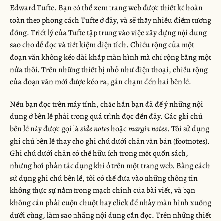
Edward Tufte. Bạn có thể xem trang web được thiết kế hoàn
toàn theo phong cách Tufte ở
đây
, và sẽ thấy nhiều điểm tương
đồng. Triết lý của Tufte tập trung vào việc xây dựng nội dung
sao cho dễ đọc và tiết kiệm diện tích. Chiều rộng của một
đoạn văn không kéo dài khắp màn hình mà chỉ rộng bằng một
nửa thôi. Trên những thiết bị nhỏ như điện thoại, chiều rộng
của đoạn văn mới được kéo ra, gần chạm đến hai bên lề.
Nếu bạn đọc trên máy tính, chắc hẳn bạn đã để ý những nội
dung ở bên lề phải trong quá trình đọc đến đây. Các ghi chú
bên lề này được gọi là
side notes
hoặc
margin notes
. Tôi sử dụng
ghi chú bên lề thay cho ghi chú dưới chân văn bản (footnotes).
Ghi chú dưới chân có thể hữu ích trong một quốn sách,
nhưng hơi phản tác dụng khi ở trên một trang web. Bằng cách
sử dụng ghi chú bên lề, tôi có thể đưa vào những thông tin
không thực sự nằm trong mạch chính của bài viết, và bạn
không cần phải cuộn chuột hay click để nhảy màn hình xuống
dưới cùng, làm sao nhãng nội dung cần đọc. Trên những thiết