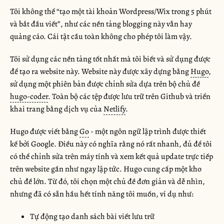
Tôi không thể “tạo một tài khoản Wordpress/Wix trong 5 phút
và bắt đầu viết”, như các nền tảng blogging này vẫn hay
quảng cáo. Cái tật cầu toàn không cho phép tôi làm vậy.
Tôi sử dụng các nền tảng tốt nhất mà tôi biết và sử dụng được
để tạo ra website này. Website này được xây dựng bằng
Hugo
,
sử dụng một phiên bản được chỉnh sửa dựa trên bộ chủ đề
hugo-coder
. Toàn bộ các tệp được lưu trữ trên Github và triển
khai trang bằng dịch vụ của
Netlify
.
Hugo được viết bằng
Go
- một ngôn ngữ lập trình được thiết
kế bởi Google. Điều này có nghĩa rằng nó rất nhanh, đủ để tôi
có thể chỉnh sửa trên máy tính và xem kết quả update trực tiếp
trên website gần như ngay lập tức. Hugo cung cấp một kho
chủ đề lớn. Từ đó, tôi chọn một chủ đề đơn giản và dễ nhìn,
nhưng đã có sẵn hầu hết tính năng tôi muốn, ví dụ như:
Tự động tạo danh sách bài viết lưu trữ